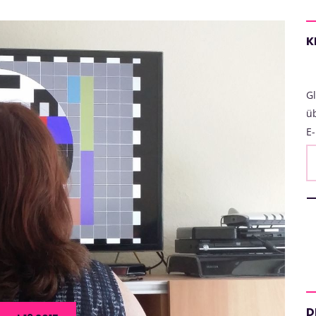
K
Gl
ü
E-
D