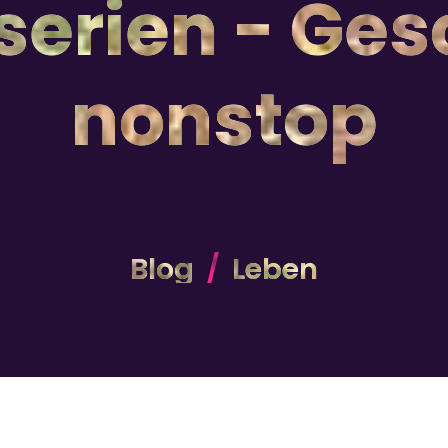
serien - Ges
nonstop
Blog
Leben