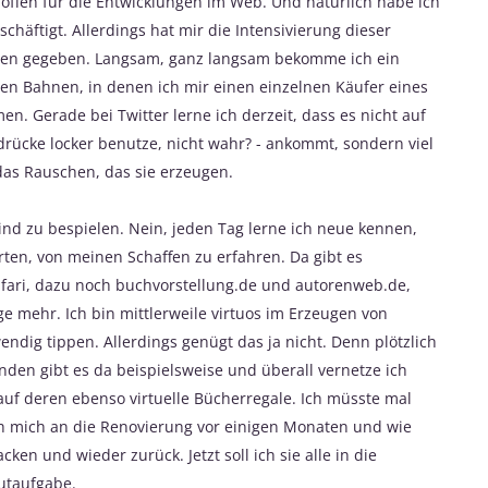
 offen für die Entwicklungen im Web. Und natürlich habe ich
häftigt. Allerdings hat mir die Intensivierung dieser
edien gegeben. Langsam, ganz langsam bekomme ich ein
en Bahnen, in denen ich mir einen einzelnen Käufer eines
n. Gerade bei Twitter lerne ich derzeit, dass es nicht auf
drücke locker benutze, nicht wahr? - ankommt, sondern viel
das Rauschen, das sie erzeugen.
sind zu bespielen. Nein, jeden Tag lerne ich neue kennen,
en, von meinen Schaffen zu erfahren. Da gibt es
fari, dazu noch buchvorstellung.de und autorenweb.de,
 mehr. Ich bin mittlerweile virtuos im Erzeugen von
endig tippen. Allerdings genügt das ja nicht. Denn plötzlich
den gibt es da beispielsweise und überall vernetze ich
uf deren ebenso virtuelle Bücherregale. Ich müsste mal
ch mich an die Renovierung vor einigen Monaten und wie
ken und wieder zurück. Jetzt soll ich sie alle in die
utaufgabe.