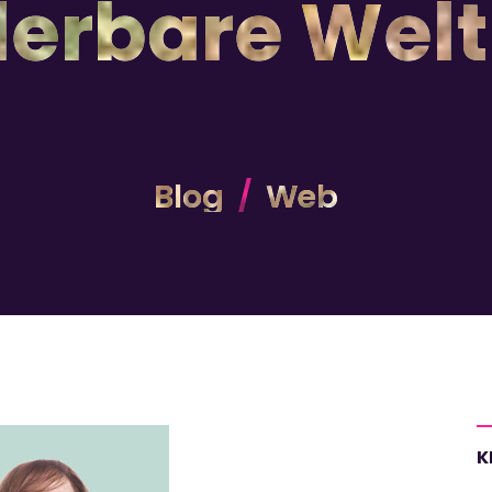
erbare Wel
Blog
Web
K