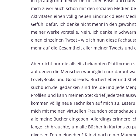
ich ja aufgrund meiner beruflichen Basis durchaus
mich zuvor auch schon mit den sozialen Medien besc
Aktivitäten einen völlig neuen Eindruck dieser M
Gefühl dafür. Ich denke nicht mehr in den gewohnt
meiner Werke vorstelle. Nein, ich denke in Schwärme
einen einzelnen Tweet - wie ich nun diese Fachaus
mehr auf die Gesamtheit aller meiner Tweets und 
Aber nicht nur die allseits bekannten Plattformen 
auf denen die Menschen womöglich nur darauf wart
LovelyBooks und Goodreads, Bücherfieber und Shel
suchbuch.de, gedanken-sind-frei.de und jede Menge
Profilen und kann meinen Steckbrief jederzeit ausw
kommen völlig neue Techniken auf mich zu. Leserun
mich mit meinen virtuellen Freunden oder schaue a
alle meine Bücher eingeben. Allerdings erinnere i
lange ich brauchte, um alle Bücher in Kartons zu pac
diversen Foren eingeben? Klingt nach einer Mamm