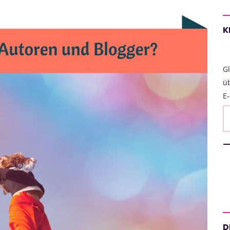
K
Gl
ü
E-
D