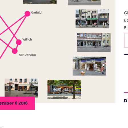
Gl
ü
E-
D
ember 6 2016