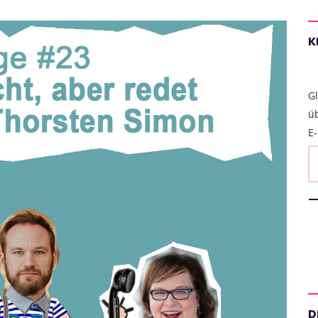
K
Gl
ü
E-
D