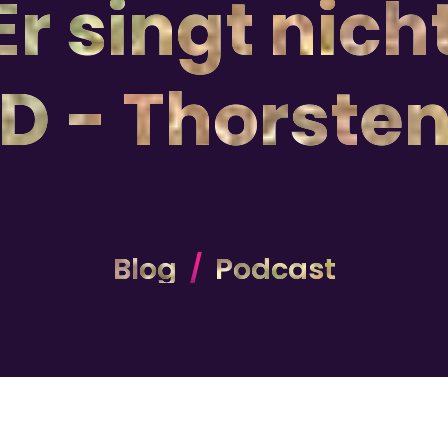
r singt nich
D - Thorste
Blog
Podcast