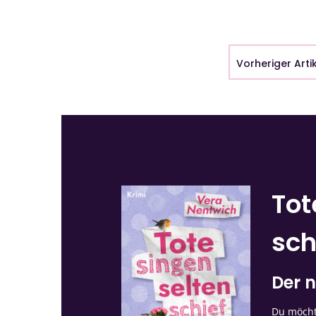
Vorheriger Arti
Tot
sch
Der n
Du möchte