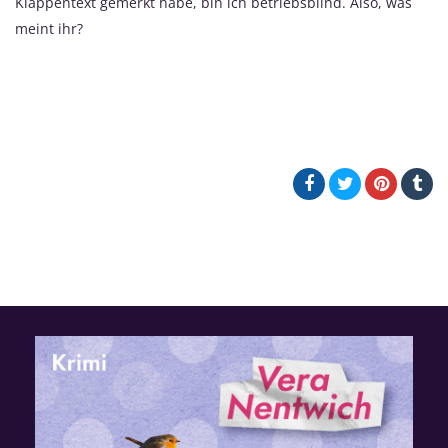
Klappentext gemerkt habe, bin ich betriebsblind. Also, was
meint ihr?