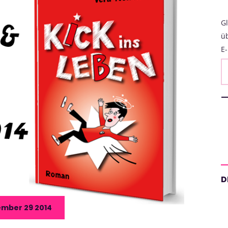
Gl
ü
E-
D
mber 29 2014