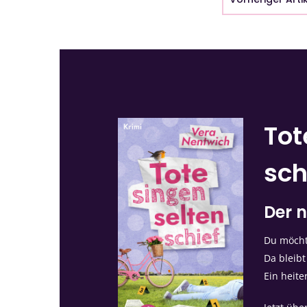
Tot
sch
Der n
Du möchte
Da bleibt
Ein heite